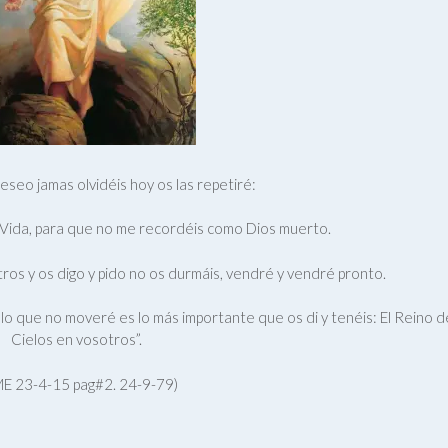
eseo jamas olvidéis hoy os las repetiré:
a Vida, para que no me recordéis como Dios muerto.
tros y os digo y pido no os durmáis, vendré y vendré pronto.
 lo que no moveré es lo más importante que os di y tenéis: El Reino d
Cielos en vosotros”.
E 23-4-15 pag#2. 24-9-79)