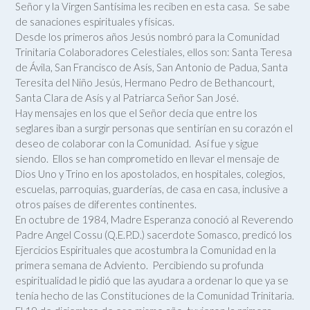
Señor y la Virgen Santísima les reciben en esta casa. Se sabe
de sanaciones espirituales y físicas.
Desde los primeros años Jesús nombró para la Comunidad
Trinitaria Colaboradores Celestiales, ellos son: Santa Teresa
de Ávila, San Francisco de Asís, San Antonio de Padua, Santa
Teresita del Niño Jesús, Hermano Pedro de Bethancourt,
Santa Clara de Asís y al Patriarca Señor San José.
Hay mensajes en los que el Señor decía que entre los
seglares iban a surgir personas que sentirían en su corazón el
deseo de colaborar con la Comunidad. Así fue y sigue
siendo. Ellos se han comprometido en llevar el mensaje de
Dios Uno y Trino en los apostolados, en hospitales, colegios,
escuelas, parroquias, guarderías, de casa en casa, inclusive a
otros países de diferentes continentes.
En octubre de 1984, Madre Esperanza conoció al Reverendo
Padre Angel Cossu (Q.E.P.D.) sacerdote Somasco, predicó los
Ejercicios Espirituales que acostumbra la Comunidad en la
primera semana de Adviento. Percibiendo su profunda
espiritualidad le pidió que las ayudara a ordenar lo que ya se
tenía hecho de las Constituciones de la Comunidad Trinitaria.