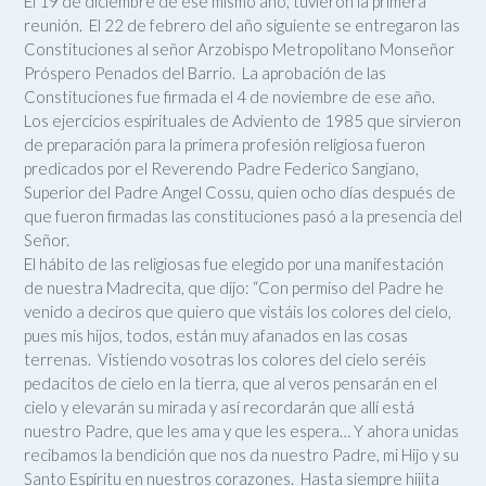
El 19 de diciembre de ese mismo año, tuvieron la primera
reunión. El 22 de febrero del año siguiente se entregaron las
Constituciones al señor Arzobispo Metropolitano Monseñor
Próspero Penados del Barrio. La aprobación de las
Constituciones fue firmada el 4 de noviembre de ese año.
Los ejercicios espirituales de Adviento de 1985 que sirvieron
de preparación para la primera profesión religiosa fueron
predicados por el Reverendo Padre Federico Sangiano,
Superior del Padre Angel Cossu, quien ocho días después de
que fueron firmadas las constituciones pasó a la presencia del
Señor.
El hábito de las religiosas fue elegido por una manifestación
de nuestra Madrecita, que dijo: “Con permiso del Padre he
venido a deciros que quiero que vistáis los colores del cielo,
pues mis hijos, todos, están muy afanados en las cosas
terrenas. Vistiendo vosotras los colores del cielo seréis
pedacitos de cielo en la tierra, que al veros pensarán en el
cielo y elevarán su mirada y así recordarán que allí está
nuestro Padre, que les ama y que les espera… Y ahora unidas
recibamos la bendición que nos da nuestro Padre, mi Hijo y su
Santo Espíritu en nuestros corazones. Hasta siempre hijita