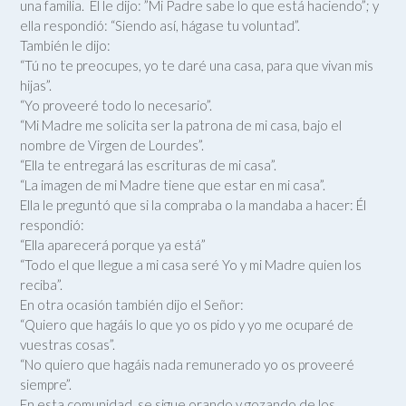
una familia. Él le dijo: ”Mi Padre sabe lo que está haciendo”; y
ella respondió: “Siendo así, hágase tu voluntad”.
También le dijo:
“Tú no te preocupes, yo te daré una casa, para que vivan mis
hijas”.
“Yo proveeré todo lo necesario”.
“Mi Madre me solicita ser la patrona de mi casa, bajo el
nombre de Virgen de Lourdes”.
“Ella te entregará las escrituras de mi casa”.
“La imagen de mi Madre tiene que estar en mi casa”.
Ella le preguntó que si la compraba o la mandaba a hacer: Él
respondió:
“Ella aparecerá porque ya está”
“Todo el que llegue a mi casa seré Yo y mi Madre quien los
reciba”.
En otra ocasión también dijo el Señor:
“Quiero que hagáis lo que yo os pido y yo me ocuparé de
vuestras cosas”.
“No quiero que hagáis nada remunerado yo os proveeré
siempre”.
En esta comunidad, se sigue orando y gozando de los