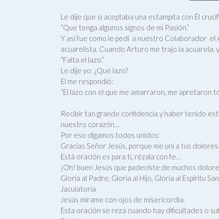
Le dije que si aceptaba una estampita con Él cruci
“Que tenga algunos signos de mi Pasión.”
Y así fue como le pedí a nuestro Colaborador el 
acuarelista. Cuando Arturo me trajo la acuarela, 
“Falta el lazo.”
Le dije yo: ¿Qué lazo?
El me respondió:
“El lazo con el que me amarraron, me apretaron to
Recibir tan grande confidencia y haber tenido esta
nuestro corazón…
Por eso digamos todos unidos:
Gracias Señor Jesús, porque me uní a tus dolores
Está oración es para ti, rézala con fe…
¡Oh! buen Jesús que padeciste de muchos dolores…
Gloria al Padre, Gloria al Hijo, Gloria al Espíritu S
Jaculatoria
Jesús mírame con ojos de misericordia.
Esta oración se reza cuando hay dificultades o su