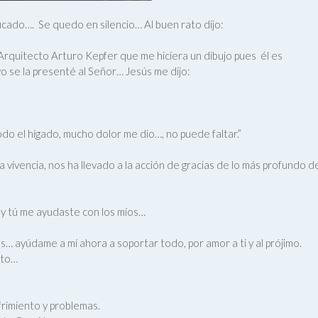
ficado…. Se quedo en silencio… Al buen rato dijo:
Arquitecto Arturo Kepfer que me hiciera un dibujo pues él es
yo se la presenté al Señor… Jesús me dijo:
do el hígado, mucho dolor me dio…, no puede faltar.”
 vivencia, nos ha llevado a la acción de gracias de lo más profundo d
 y tú me ayudaste con los míos…
 ayúdame a mí ahora a soportar todo, por amor a ti y al prójimo.
anto…
frimiento y problemas.