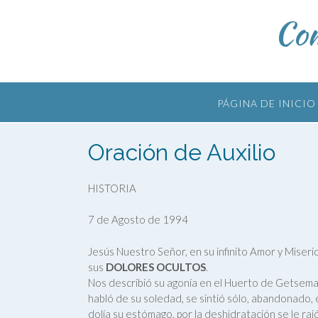
Skip
Com
to
content
PÁGINA DE INICIO
Oración de Auxilio
HISTORIA
7 de Agosto de 1994
Jesús Nuestro Señor, en su infinito Amor y Miseri
sus
DOLORES OCULTOS
.
Nos describió su agonía en el Huerto de Getseman
habló de su soledad, se sintió sólo, abandonado, e
dolía su estómago, por la deshidratación se le rajó