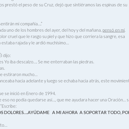
nos prestó el peso de su Cruz, dejó que sintiéramos las espinas de su
sentirán mi compañía….”
da uno de los hombres del ayer, del hoy y del mañana,
pensó en mí
.
or cruel que le rasgo su piel y que hizo que corriera la sangre, esa
 estaba rajada y le ardió muchísimo…
l dijo:
ues Yo iba descalzo…. Se me enterraban las piedras.
as.
 le estiraron mucho…
anceaba hacia adelante y luego se echaba hacia atrás, este movimien
ue se inició en Enero de 1994.
que eso no podía quedarse así…, que me ayudara hacer una Oración… 
 ”Escribe:
S DOLORES….AYÚDAME
A MI AHORA A SOPORTAR TODO, PO
anto…