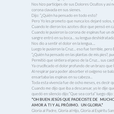
Nos hizo partícipes de sus Dolores Ocultos y así 
corona clavada en sus sienes.
Dijo: ”¿Quién ha pensado en todo esto?
Pero Yo les prometo que nunca los dejaré solos, 
Cuando le dieron los azotes dice que pensó en ca
Cuando le pusieron la corona de espinas fue un dol
sangre entró en su boca… su lengua deshidratada
Nos dio a sentir el dolor en la lengua….
Luego le pusieron la Cruz… eso fue terrible, pero É
“¿Quién ha pensado en las plantas de mis pies?, p
Permitió que sintiera el peso de la Cruz… sus caíd
Ya crucificado el dolor profundo de un brazo que
Al respirar para poder absorber el oxígeno se bal
ensartaba las espinas en su cabeza…
Toda esta vivencia fue de ocho meses, es decir q
Cuando me dijo que iba a descansar, yo le dije 
quedó en silencio dijo:”Que sea corta” luego dijo:
“OH BUEN JESÚS QUE PADECISTE DE
MUCHO
AMOR A TI Y AL PRÓJIMO.
UN GLORIA.”
Gloria al Padre, Gloria al Hijo, Gloria al Espíritu S