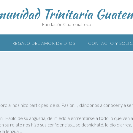
unidad Trinitaria Guate
Fundación Guatemalteca
REGALO DEL AMOR DE DIOS
CONTACTO Y SOLI
cordia, nos hizo partícipes de su Pasión…, dándonos a conocer y a se
í. Habló de su angustia, del miedo a enfrentarse a todo lo que vení
n su relato nos hizo sus confidencias… se deshidrató, le dio diarrea, 
 la lengua….